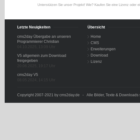
Unterstützen Sie unser Projekt! Wie? Kaufen Sie eine Lizenz oder e
Letzte Neuigkeiten
Übersicht
cms2day Übergabe an unseren
Home
Programmierer Christian
CMS
04.10.2025, 13:09 Uhr
Erweiterungen
Download
V5 allgemein zum Download
freigegeben
Lizenz
20.06.2025, 19:17 Uhr
cms2day V5
08.05.2024, 14:15 Uhr
Copyright 2007-2021 by cms2day.de - Alle Bilder, Texte & Downloads s