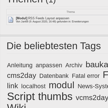
Thema
[Modul]
RSS Feeds Layout anpassen
Von
Jan68
(9. August 2020, 16:48) gefunden in:
Erweiterungen
Die beliebtesten Tags
bauka
Anleitung
anpassen
Archiv
F
cms2day
Datenbank
Fatal error
modul
link
localhost
News-Sys
Script
thumbs
vcms2day
Wiki