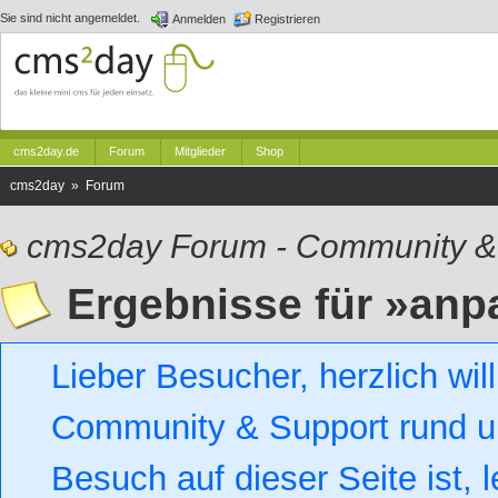
Sie sind nicht angemeldet.
Anmelden
Registrieren
cms2day.de
Forum
Mitglieder
Shop
cms2day » Forum
cms2day Forum - Community &
Ergebnisse für »an
Lieber Besucher, herzlich w
Community & Support rund um
Besuch auf dieser Seite ist, l