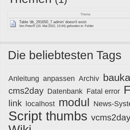
Thema
Table 'db_291650_7.admin' doesn't exist
Von
PeterR
(20. Mai 2022, 13:44) gefunden in:
Fehler
Die beliebtesten Tags
bauka
Anleitung
anpassen
Archiv
F
cms2day
Datenbank
Fatal error
modul
link
localhost
News-Sys
Script
thumbs
vcms2day
Wiki