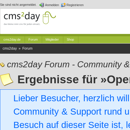
Sie sind nicht angemeldet.
Anmelden
Registrieren
cms2day.de
Forum
Mitglieder
Shop
cms2day » Forum
cms2day Forum - Community &
Ergebnisse für »Ope
Lieber Besucher, herzlich w
Community & Support rund um
Besuch auf dieser Seite ist, l