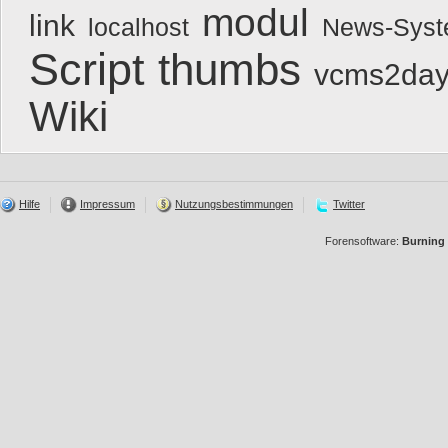
modul
link
localhost
News-Sys
Script
thumbs
vcms2day
Wiki
Hilfe
Impressum
Nutzungsbestimmungen
Twitter
Forensoftware:
Burning