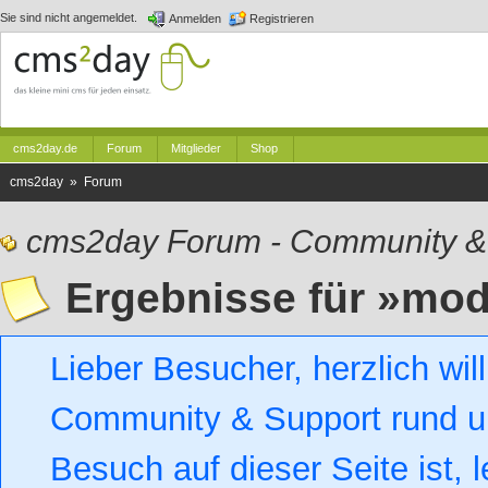
Sie sind nicht angemeldet.
Anmelden
Registrieren
cms2day.de
Forum
Mitglieder
Shop
cms2day » Forum
cms2day Forum - Community &
Ergebnisse für »mod
Lieber Besucher, herzlich w
Community & Support rund um
Besuch auf dieser Seite ist, l