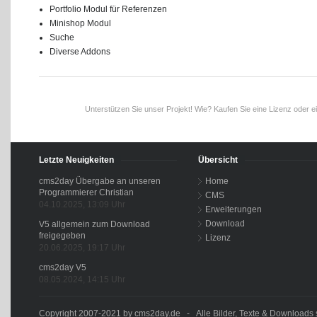
Portfolio Modul für Referenzen
Minishop Modul
Suche
Diverse Addons
Unterstützen Sie unser Projekt! Wie? Kaufen Sie eine Lizenz oder e
Letzte Neuigkeiten
Übersicht
cms2day Übergabe an unseren
Home
Programmierer Christian
CMS
04.10.2025, 13:09 Uhr
Erweiterungen
Download
V5 allgemein zum Download
freigegeben
Lizenz
20.06.2025, 19:17 Uhr
cms2day V5
08.05.2024, 14:15 Uhr
Copyright 2007-2021 by cms2day.de - Alle Bilder, Texte & Downloads s