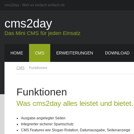
cms2day - Weil es einfach einfach ist
cms2day
Das Mini CMS für jeden Einsatz
HOME
CMS
ERWEITERUNGEN
DOWNLOAD
CMS
:
Funktionen
Funktionen
Was cms2day alles leistet und bietet.
Ausgabe angelegter Seiten
Integrierter sicherer Spamschutz
CMS Features wie Slogan Rotation, Datumausgabe, Seitenanzeige