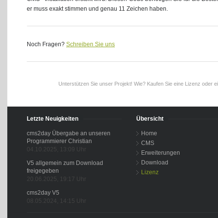
er muss exakt stimmen und genau 11 Zeichen haben.
Noch Fragen?
Schreiben Sie uns
Unterstützen Sie unser Projekt! Wie? Kaufen Sie eine Lizenz oder e
Letzte Neuigkeiten
Übersicht
cms2day Übergabe an unseren
Home
Programmierer Christian
CMS
04.10.2025, 13:09 Uhr
Erweiterungen
Download
V5 allgemein zum Download
freigegeben
Lizenz
20.06.2025, 19:17 Uhr
cms2day V5
08.05.2024, 14:15 Uhr