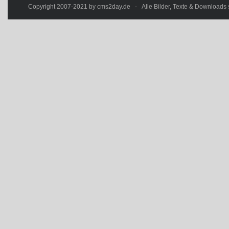
Copyright 2007-2021 by cms2day.de - Alle Bilder, Texte & Downloads s