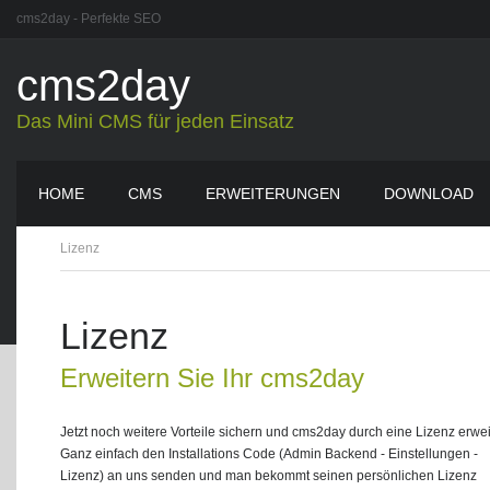
cms2day - Perfekte SEO
cms2day
Das Mini CMS für jeden Einsatz
HOME
CMS
ERWEITERUNGEN
DOWNLOAD
Lizenz
Lizenz
Erweitern Sie Ihr cms2day
Jetzt noch weitere Vorteile sichern und cms2day durch eine Lizenz erwei
Ganz einfach den Installations Code (Admin Backend - Einstellungen -
Lizenz) an uns senden und man bekommt seinen persönlichen Lizenz