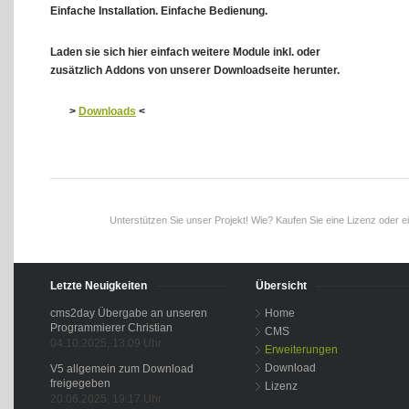
Einfache Installation. Einfache Bedienung.
Laden sie sich hier einfach weitere Module inkl. oder
zusätzlich Addons von unserer Downloadseite herunter.
>
Downloads
<
Unterstützen Sie unser Projekt! Wie? Kaufen Sie eine Lizenz oder e
Letzte Neuigkeiten
Übersicht
cms2day Übergabe an unseren
Home
Programmierer Christian
CMS
04.10.2025, 13:09 Uhr
Erweiterungen
Download
V5 allgemein zum Download
freigegeben
Lizenz
20.06.2025, 19:17 Uhr