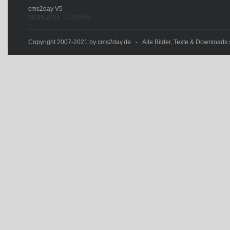
cms2day V5
08.05.2024, 14:15 Uhr
Copyright 2007-2021 by cms2day.de - Alle Bilder, Texte & Downloads s