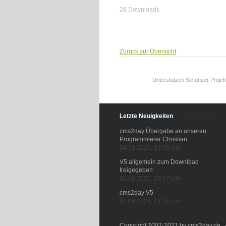
28 Downloads
Zurück zur Übersicht
Unterstützen Sie unser Projek
Letzte Neuigkeiten
cms2day Übergabe an unseren
Programmierer Christian
04.10.2025, 13:09 Uhr
V5 allgemein zum Download
freigegeben
20.06.2025, 19:17 Uhr
cms2day V5
08.05.2024, 14:15 Uhr
Copyright 2007-2021 by cms2day.de - A