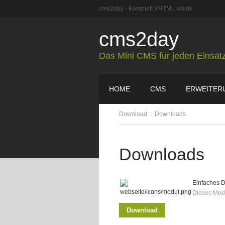
cms2day - Komplett XHTML valide
cms2day
Das Mini CMS für jeden Einsat
HOME
CMS
ERWEITER
Download
:
Downloads
Downloads
Einfaches D
Dieses Modu
Download