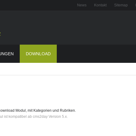
News
Kontakt
Sitemap
z
UNGEN
DOWNLOAD
ownload Modul, mit Kategorien und Rubriken.
l ist kompatibel ab cms2day Version 5.x.