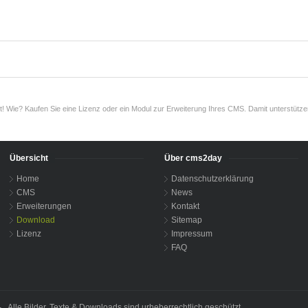
t! Wie? Kaufen Sie eine Lizenz oder ein Modul zur Erweiterung Ihres CMS. Damit unterstützen
Übersicht
Über cms2day
Home
Datenschutzerklärung
CMS
News
Erweiterungen
Kontakt
Download
Sitemap
Lizenz
Impressum
FAQ
lle Bilder, Texte & Downloads sind urheberrechtlich geschützt.