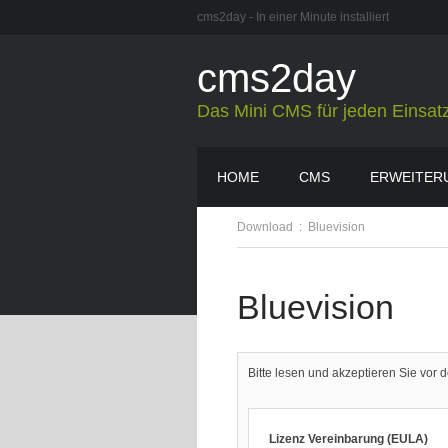
cms2day - In einer Minute installiert
cms2day
Das Mini CMS für jeden Einsat
HOME
CMS
ERWEITER
Download
:
Bluevision
Bluevision
Bitte lesen und akzeptieren Sie vo
Lizenz Vereinbarung (EULA)