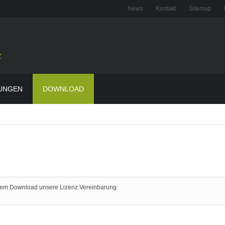
News
Kontakt
Sitemap
z
UNGEN
DOWNLOAD
r dem Download unsere Lizenz Vereinbarung: