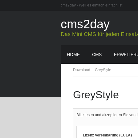
cms2day - Weil es einfach einfach ist
cms2day
Das Mini CMS für jeden Einsat
HOME
CMS
ERWEITER
Download
:
GreyStyle
GreyStyle
Bitte lesen und akzeptieren Sie vo
Lizenz Vereinbarung (EULA)