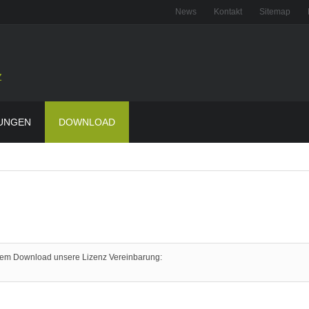
News
Kontakt
Sitemap
z
UNGEN
DOWNLOAD
r dem Download unsere Lizenz Vereinbarung: