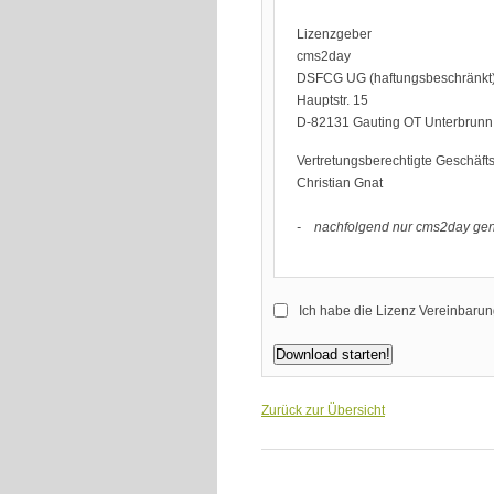
Lizenzgeber
cms2day
DSFCG UG (haftungsbeschränkt
Hauptstr. 15
D-82131 Gauting OT Unterbrunn
Vertretungsberechtigte Geschäfts
Christian Gnat
- nachfolgend nur cms2day ge
Gegenstand der Vereinbarung is
Ich habe die Lizenz Vereinbarun
seiner Internetseiten erstellen,
Verwaltung kleinerer bis mittler
Voraussetzung für die Nutzung 
Versionen - für neuere Versione
Zurück zur Übersicht
in Ausnahmefällen nach vorherig