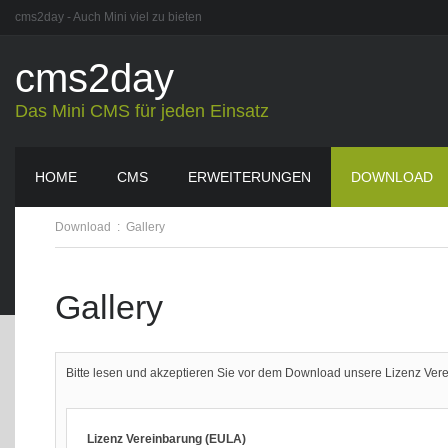
cms2day - Auch Mini viel zu bieten
cms2day
Das Mini CMS für jeden Einsatz
HOME
CMS
ERWEITERUNGEN
DOWNLOAD
Download
:
Gallery
Gallery
Bitte lesen und akzeptieren Sie vor dem Download unsere Lizenz Ver
Lizenz Vereinbarung (EULA)