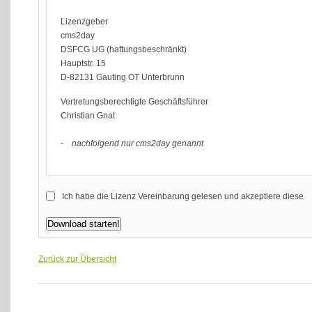
Lizenzgeber
cms2day
DSFCG UG (haftungsbeschränkt)
Hauptstr. 15
D-82131 Gauting OT Unterbrunn
Vertretungsberechtigte Geschäftsführer
Christian Gnat
- nachfolgend nur cms2day genannt
Gegenstand der Vereinbarung ist cms2day ein einfach zu bedien
Ich habe die Lizenz Vereinbarung gelesen und akzeptiere diese
seiner Internetseiten erstellen, administrieren und Änderungen on
Verwaltung kleinerer bis mittlerer und sogar größerer Internetpräs
Voraussetzung für die Nutzung des Content-Management-Systems 
Versionen - für neuere Versionen ab V5 PHP8 und einer MySQL-Da
Zurück zur Übersicht
in Ausnahmefällen nach vorheriger Absprache auch per E-Mail.