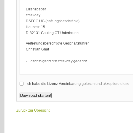
Lizenzgeber
cms2day
DSFCG UG (haftungsbeschränkt)
Hauptstr. 15
D-82131 Gauting OT Unterbrunn
Vertretungsberechtigte Geschäftsführer
Christian Gnat
- nachfolgend nur cms2day genannt
Gegenstand der Vereinbarung ist cms2day ein einfach zu bedien
Ich habe die Lizenz Vereinbarung gelesen und akzeptiere diese
seiner Internetseiten erstellen, administrieren und Änderungen on
Verwaltung kleinerer bis mittlerer und sogar größerer Internetpräs
Voraussetzung für die Nutzung des Content-Management-Systems 
Versionen - für neuere Versionen ab V5 PHP8 und einer MySQL-Da
Zurück zur Übersicht
in Ausnahmefällen nach vorheriger Absprache auch per E-Mail.