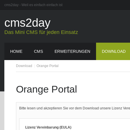
cms2day - Weil es einfach einfach ist
cms2day
Das Mini CMS für jeden Einsatz
HOME
CMS
ERWEITERUNGEN
DOWNLOAD
Download
:
Orange Portal
Orange Portal
Bitte lesen und akzeptieren Sie vor dem Download unsere Lizenz Ver
Lizenz Vereinbarung (EULA)