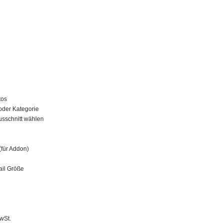
tos
oder Kategorie
sschnitt wählen
(für Addon)
il Größe
wSt.