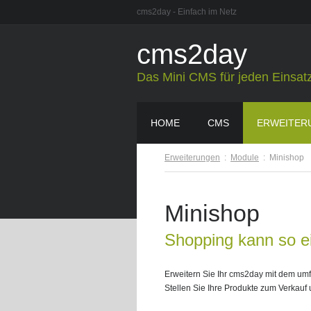
cms2day - Einfach im Netz
cms2day
Das Mini CMS für jeden Einsat
HOME
CMS
ERWEITER
Erweiterungen
:
Module
:
Minishop
Minishop
Shopping kann so ei
Erweitern Sie Ihr cms2day mit dem um
Stellen Sie Ihre Produkte zum Verkauf 