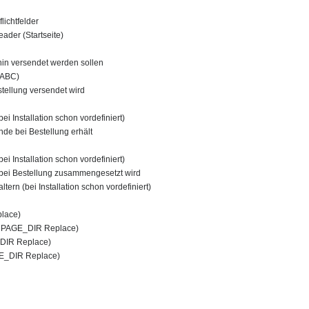
lichtfelder
ader (Startseite)
hin versendet werden sollen
 ABC)
stellung versendet wird
bei Installation schon vordefiniert)
nde bei Bestellung erhält
bei Installation schon vordefiniert)
ie bei Bestellung zusammengesetzt wird
rn (bei Installation schon vordefiniert)
place)
l. PAGE_DIR Replace)
_DIR Replace)
GE_DIR Replace)