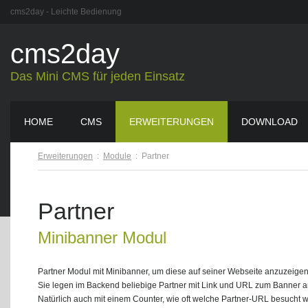
cms2day - Leichte Bedienung
cms2day
Das Mini CMS für jeden Einsatz
HOME
CMS
ERWEITERUNGEN
DOWNLOAD
Erweiterungen
:
Module
:
Partner
Partner
Minibanner Modul
Partner Modul mit Minibanner, um diese auf seiner Webseite anzuzeigen
Sie legen im Backend beliebige Partner mit Link und URL zum Banner an
Natürlich auch mit einem Counter, wie oft welche Partner-URL besucht 