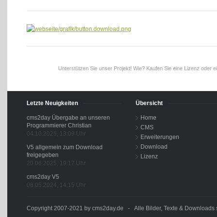
Unterstützen Sie unser Projekt! Wie? Kaufen Sie eine Lizenz oder e
Letzte Neuigkeiten
Übersicht
cms2day Übergabe an unseren
Home
Programmierer Christian
CMS
04.10.2025, 13:09 Uhr
Erweiterungen
Download
V5 allgemein zum Download
freigegeben
Lizenz
20.06.2025, 19:17 Uhr
cms2day V5
08.05.2024, 14:15 Uhr
Copyright 2007-2021 by cms2day.de - Alle Bilder, Texte & Downloads s