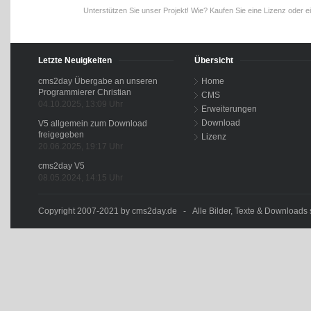
Unterstützen Sie unser Projekt! Wie? Kaufen Sie eine Lizenz oder e
Letzte Neuigkeiten
Übersicht
cms2day Übergabe an unseren
Home
Programmierer Christian
CMS
04.10.2025, 13:09 Uhr
Erweiterungen
Download
V5 allgemein zum Download
freigegeben
Lizenz
20.06.2025, 19:17 Uhr
cms2day V5
08.05.2024, 14:15 Uhr
Copyright 2007-2021 by cms2day.de - Alle Bilder, Texte & Downloads s