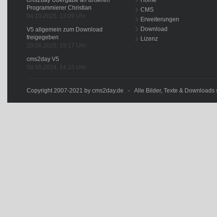
cms2day Übergabe an unseren
Home
Programmierer Christian
CMS
04.10.2025, 13:09 Uhr
Erweiterungen
Download
V5 allgemein zum Download
freigegeben
Lizenz
20.06.2025, 19:17 Uhr
cms2day V5
08.05.2024, 14:15 Uhr
Copyright 2007-2021 by cms2day.de - Alle Bilder, Texte & Downloads s