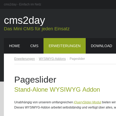
cms2day - Einfach im Netz
cms2day
Das Mini CMS für jeden Einsatz
HOME
CMS
ERWEITERUNGEN
DOWNLOAD
Erweiterungen
:
WYSIWYG-Addons
:
Pageslider
Pageslider
Stand-Alone WYSIWYG Addon
Unabhängig von unserem umfangreichen
jQuerySlider-Modul
bieten wir
Dieses WYSIWYG-Addon arbeitet selbstständig und verfügt über alles, wa